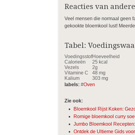
Reacties van ander
Veel mensen die normaal geen fan
gekookte bloemkool lust! Meerde
Tabel: Voedingswaa
Voedingsstof
Hoeveelheid
Calorieën
25 kcal
Vezels
2g
Vitamine C
48 mg
Kalium
303 mg
labels:
#
Oven
Zie ook:
Bloemkool Rijst Koken: Gezo
Romige bloemkool curry soep
Jumbo Bloemkool Recepten: I
Ontdek de Ultieme Gids voo