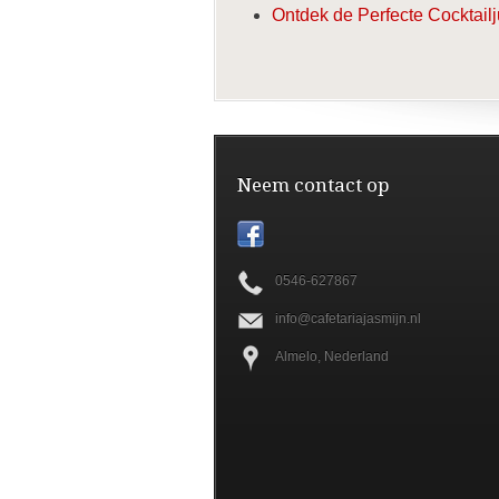
Ontdek de Perfecte Cocktailj
Neem contact op
0546-627867
info@cafetariajasmijn.nl
Almelo, Nederland