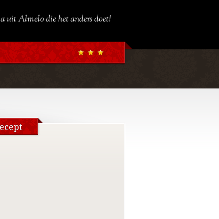
a uit Almelo die het anders doet!
ecept