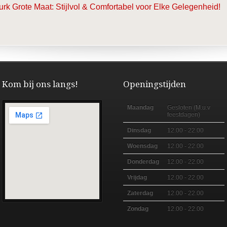
urk Grote Maat: Stijlvol & Comfortabel voor Elke Gelegenheid!
Kom bij ons langs!
Openingstijden
Maandag
Gesloten (M.u.v
feestdagen)
Dinsdag
12.00 - 22.00
Woensdag
12.00 - 22.00
Donderdag
12.00 - 22.00
Vrijdag
12.00 - 22.00
Zaterdag
12.00 - 22.00
Zondag
12.00 - 22.00