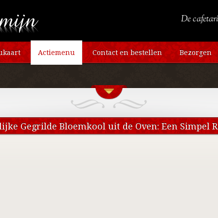
De cafetari
kaart
Actiemenu
Contact en bestellen
Bezorgen
lijke Gegrilde Bloemkool uit de Oven: Een Simpel R