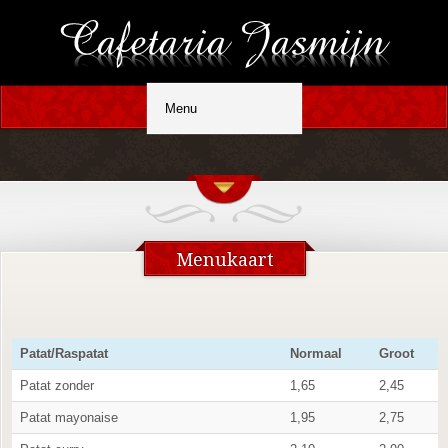
Menukaart
Patat/Raspatat
Normaal
Groot
Patat zonder
1,65
2,45
Patat mayonaise
1,95
2,75