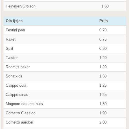
Heineken/Grolsch
1,60
Ola ijsjes
Prijs
Festini peer
0,70
Raket
0,75
Split
0,80
Twister
1,20
Roomijs beker
1,20
Schatkids
1,50
Calippo cola
1,25
Calippo sinas
1,25
Magnum caramel nuts
1,50
Cornetto Classico
1,90
Cornetto aardbei
2,00