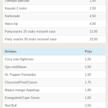
Loempia speciaal
2,50
Kipsaté 2 stuks
2,50
Karbonade
4,50
Halve kip
4,50
Partysnacks 25 stuks inclusief saus
12,50
Party snacks 50 stuks inclusief saus
23,50
Drinken
Prijs
Coca cola /light/zero
1,50
Spa rood/blauw
1,50
Dr. Pepper/ Fernandes
1,50
Chocomel/Fristi/Cassis
1,75
Maaza mango/ Appelsap
1,80
Energydrink/Capri Sonne
1,00
Red Bull
2,50