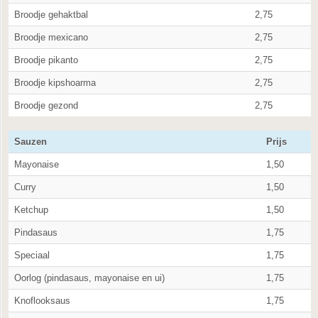
Broodje gehaktbal
2,75
Broodje mexicano
2,75
Broodje pikanto
2,75
Broodje kipshoarma
2,75
Broodje gezond
2,75
Sauzen
Prijs
Mayonaise
1,50
Curry
1,50
Ketchup
1,50
Pindasaus
1,75
Speciaal
1,75
Oorlog (pindasaus, mayonaise en ui)
1,75
Knoflooksaus
1,75