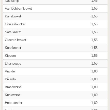
Nasischijf
1,45
Van Dobben kroket
1,55
Kalfskroket
1,55
Goulashkroket
1,55
Saté kroket
1,55
Groente kroket
1,55
Kaaskroket
1,55
Kipcorn
1,55
Lihanboutje
1,55
Viandel
1,80
Pikanto
1,80
Braadworst
1,80
Knakworst
1,80
Hete donder
1,80