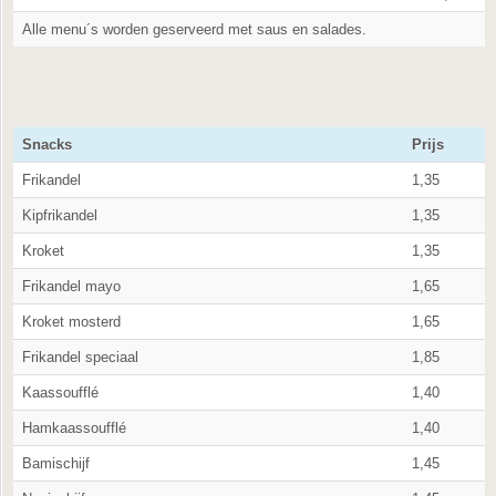
Alle menu´s worden geserveerd met saus en salades.
Snacks
Prijs
Frikandel
1,35
Kipfrikandel
1,35
Kroket
1,35
Frikandel mayo
1,65
Kroket mosterd
1,65
Frikandel speciaal
1,85
Kaassoufflé
1,40
Hamkaassoufflé
1,40
Bamischijf
1,45