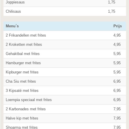
Joppiesaus
1,75
Chilisaus
1,75
Menu´s
Prijs
2 Frikandellen met frites
4,95
2 Kroketten met frites
4,95
Gehaktbal met frites
5,95
Hamburger met frites
5,95
Kipburger met frites
5,95
Cha Siu met frites
6,95
3 Kipsaté met frites
6,95
Loempia speciaal met frites
6,95
2 Karbonades met frites
7,95
Halve kip met frites
7,95
Shoarma met frites
7,95