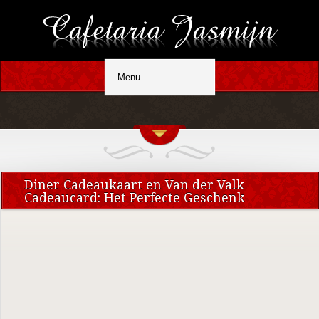
Diner Cadeaukaart en Van der Valk
Cadeaucard: Het Perfecte Geschenk