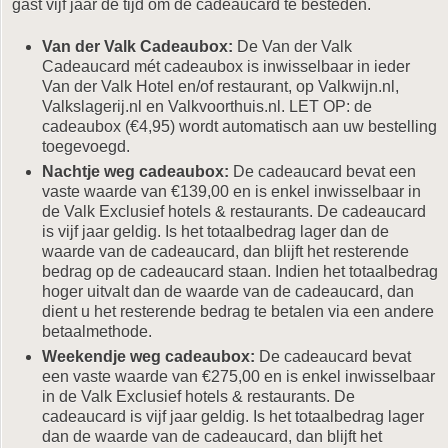
gast vijf jaar de tijd om de cadeaucard te besteden.
Van der Valk Cadeaubox:
De Van der Valk
Cadeaucard mét cadeaubox is inwisselbaar in ieder
Van der Valk Hotel en/of restaurant, op Valkwijn.nl,
Valkslagerij.nl en Valkvoorthuis.nl. LET OP: de
cadeaubox (€4,95) wordt automatisch aan uw bestelling
toegevoegd.
Nachtje weg cadeaubox:
De cadeaucard bevat een
vaste waarde van €139,00 en is enkel inwisselbaar in
de Valk Exclusief hotels & restaurants. De cadeaucard
is vijf jaar geldig. Is het totaalbedrag lager dan de
waarde van de cadeaucard, dan blijft het resterende
bedrag op de cadeaucard staan. Indien het totaalbedrag
hoger uitvalt dan de waarde van de cadeaucard, dan
dient u het resterende bedrag te betalen via een andere
betaalmethode.
Weekendje weg cadeaubox:
De cadeaucard bevat
een vaste waarde van €275,00 en is enkel inwisselbaar
in de Valk Exclusief hotels & restaurants. De
cadeaucard is vijf jaar geldig. Is het totaalbedrag lager
dan de waarde van de cadeaucard, dan blijft het