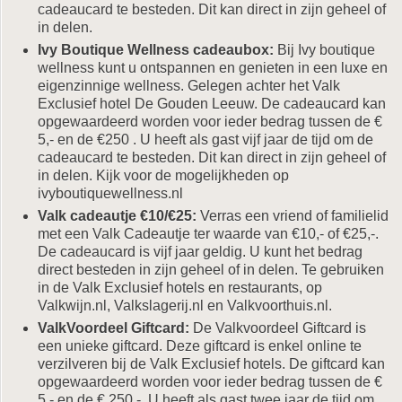
cadeaucard te besteden. Dit kan direct in zijn geheel of
in delen.
Ivy Boutique Wellness cadeaubox:
Bij Ivy boutique
wellness kunt u ontspannen en genieten in een luxe en
eigenzinnige wellness. Gelegen achter het Valk
Exclusief hotel De Gouden Leeuw. De cadeaucard kan
opgewaardeerd worden voor ieder bedrag tussen de €
5,- en de €250 . U heeft als gast vijf jaar de tijd om de
cadeaucard te besteden. Dit kan direct in zijn geheel of
in delen. Kijk voor de mogelijkheden op
ivyboutiquewellness.nl
Valk cadeautje €10/€25:
Verras een vriend of familielid
met een Valk Cadeautje ter waarde van €10,- of €25,-.
De cadeaucard is vijf jaar geldig. U kunt het bedrag
direct besteden in zijn geheel of in delen. Te gebruiken
in de Valk Exclusief hotels en restaurants, op
Valkwijn.nl, Valkslagerij.nl en Valkvoorthuis.nl.
ValkVoordeel Giftcard:
De Valkvoordeel Giftcard is
een unieke giftcard. Deze giftcard is enkel online te
verzilveren bij de Valk Exclusief hotels. De giftcard kan
opgewaardeerd worden voor ieder bedrag tussen de €
5,- en de € 250,-. U heeft als gast twee jaar de tijd om