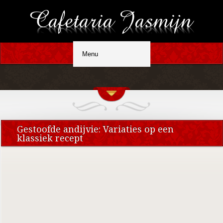
Gestoofde andijvie: Variaties op een
klassiek recept