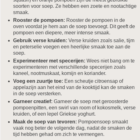
soorten voor soep. Ze hebben een zoete en nootachtige
smaak.
Rooster de pompoen:
Rooster de pompoen in de
oven voordat je hem aan de soep toevoegt. Dit geeft de
pompoen een diepere, meer intense smaak.
Gebruik verse kruiden:
Verse kruiden zoals salie, tijm
en peterselie voegen een heerlijke smaak toe aan de
soep.
Experimenteer met specerijen:
Wees niet bang om te
experimenteren met verschillende specerijen zoals
kaneel, nootmuskaat, komijn en koriander.
Voeg een zuurtje toe:
Een scheutje citroensap of
appelazijn aan het eind van de kooktijd kan de smaken
in de soep versterken.
Garneer creatief:
Garneer de soep met geroosterde
pompoenpitten, een swirl van room of kokosmelk, verse
kruiden, of een lepel Griekse yoghurt.
Maak de soep van tevoren:
Pompoensoep smaakt
vaak nog beter de volgende dag, nadat de smaken de
tijd hebben gehad om zich te vermengen.