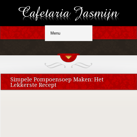
Simpele Pompoensoep Maken: Het
Lekkerste Recept