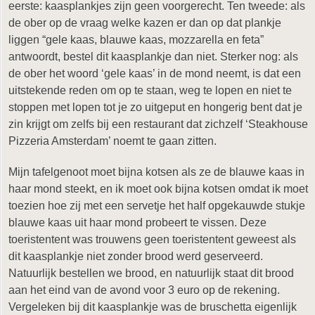
eerste: kaasplankjes zijn geen voorgerecht. Ten tweede: als
de ober op de vraag welke kazen er dan op dat plankje
liggen “gele kaas, blauwe kaas, mozzarella en feta”
antwoordt, bestel dit kaasplankje dan niet. Sterker nog: als
de ober het woord ‘gele kaas’ in de mond neemt, is dat een
uitstekende reden om op te staan, weg te lopen en niet te
stoppen met lopen tot je zo uitgeput en hongerig bent dat je
zin krijgt om zelfs bij een restaurant dat zichzelf ‘Steakhouse
Pizzeria Amsterdam’ noemt te gaan zitten.
Mijn tafelgenoot moet bijna kotsen als ze de blauwe kaas in
haar mond steekt, en ik moet ook bijna kotsen omdat ik moet
toezien hoe zij met een servetje het half opgekauwde stukje
blauwe kaas uit haar mond probeert te vissen. Deze
toeristentent was trouwens geen toeristentent geweest als
dit kaasplankje niet zonder brood werd geserveerd.
Natuurlijk bestellen we brood, en natuurlijk staat dit brood
aan het eind van de avond voor 3 euro op de rekening.
Vergeleken bij dit kaasplankje was de bruschetta eigenlijk