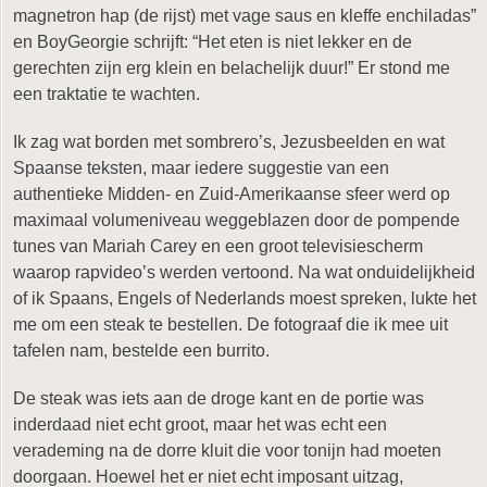
magnetron hap (de rijst) met vage saus en kleffe enchiladas”
en BoyGeorgie schrijft: “Het eten is niet lekker en de
gerechten zijn erg klein en belachelijk duur!” Er stond me
een traktatie te wachten.
Ik zag wat borden met sombrero’s, Jezusbeelden en wat
Spaanse teksten, maar iedere suggestie van een
authentieke Midden- en Zuid-Amerikaanse sfeer werd op
maximaal volumeniveau weggeblazen door de pompende
tunes van Mariah Carey en een groot televisiescherm
waarop rapvideo’s werden vertoond. Na wat onduidelijkheid
of ik Spaans, Engels of Nederlands moest spreken, lukte het
me om een steak te bestellen. De fotograaf die ik mee uit
tafelen nam, bestelde een burrito.
De steak was iets aan de droge kant en de portie was
inderdaad niet echt groot, maar het was echt een
verademing na de dorre kluit die voor tonijn had moeten
doorgaan. Hoewel het er niet echt imposant uitzag,