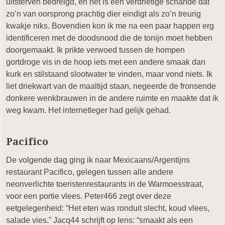
uitsterven bedreigd, en het is een verdrietige schande dat
zo’n van oorsprong prachtig dier eindigt als zo’n treurig
kwakje niks. Bovendien kon ik me na een paar happen erg
identificeren met de doodsnood die de tonijn moet hebben
doorgemaakt. Ik prikte verwoed tussen de hompen
gortdroge vis in de hoop iets met een andere smaak dan
kurk en stilstaand slootwater te vinden, maar vond niets. Ik
liet driekwart van de maaltijd staan, negeerde de fronsende
donkere wenkbrauwen in de andere ruimte en maakte dat ik
weg kwam. Het internetleger had gelijk gehad.
Pacifico
De volgende dag ging ik naar Mexicaans/Argentijns
restaurant Pacifico, gelegen tussen alle andere
neonverlichte toeristenrestaurants in de Warmoesstraat,
voor een portie vlees. Peter466 zegt over deze
eetgelegenheid: “Het eten was ronduit slecht, koud vlees,
salade vies.” Jacq44 schrijft op Iens: “smaakt als een