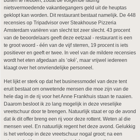
buiten te hebben, zodat de volgende lading
nietsvermoedende vakantiegangers geld uit de heuptas
geklopt kan worden. Dit restaurant bestaat namelijk. De 448
recensies op Tripadvisor over Steakhouse Pizzeria
Amsterdam variëren van slecht tot zeer slecht. 43 procent
van de beoordelaars geeft deze eetzaal - restaurant is een
te groot woord - één van de vijf sterren, 19 procent is iets
positiever en geeft er twee. In veel van de mildere recensies
wordt het eten afgedaan als ‘oké’, maar vrijwel iedereen
klaagt over het onvriendelijke personeel.
Het lijkt er sterk op dat het businessmodel van deze tent
eruit bestaat om onwetende mensen die moe zijn van de
hele dag in de rij voor het Anne Frankhuis staan te naaien.
Daarom besloot ik zo lang mogelijk in deze vreselijke
vreetschuur door te brengen. Natuurlijk staat er op de avond
dat ik dit offer breng een rij voor deze rottent. Weten al die
mensen veel. En natuurlijk regent het deze avond. Gelukkig
is het verloop in deze vreetschuur nogal groot; na een