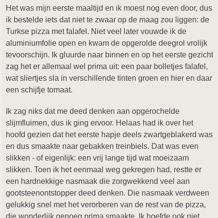
Het was mijn eerste maaltijd en ik moest nog even door, dus
ik bestelde iets dat niet te zwaar op de maag zou liggen: de
Turkse pizza met falafel. Niet veel later vouwde ik de
aluminiumfolie open en kwam de opgerolde deegrol vrolijk
tevoorschijn. Ik gluurde naar binnen en op het eerste gezicht
zag het er allemaal wel prima uit: een paar bolletjes falafel,
wat sliertjes sla in verschillende tinten groen en hier en daar
een schijfje tomaat.
Ik zag niks dat me deed denken aan opgerochelde
slijmfluimen, dus ik ging ervoor. Helaas had ik over het
hoofd gezien dat het eerste hapje deels zwartgeblakerd was
en dus smaakte naar gebakken treinbiels. Dat was even
slikken - of eigenlijk: een vrij lange tijd wat moeizaam
slikken. Toen ik het eenmaal weg gekregen had, restte er
een hardnekkige nasmaak die zorgwekkend veel aan
gootsteenontstopper deed denken. Die nasmaak verdween
gelukkig snel met het verorberen van de rest van de pizza,
die wonderlijk genoeg prima smaakte. Ik hoefde ook niet