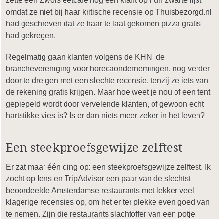
zette een Zwols eetcafé nog een klant op hun zwarte lijst
omdat ze niet bij haar kritische recensie op Thuisbezorgd.nl
had geschreven dat ze haar te laat gekomen pizza gratis
had gekregen.
Regelmatig gaan klanten volgens de KHN, de
branchevereniging voor horecaondernemingen, nog verder
door te dreigen met een slechte recensie, tenzij ze iets van
de rekening gratis krijgen. Maar hoe weet je nou of een tent
gepiepeld wordt door vervelende klanten, of gewoon echt
hartstikke vies is? Is er dan niets meer zeker in het leven?
Een steekproefsgewijze zelftest
Er zat maar één ding op: een steekproefsgewijze zelftest. Ik
zocht op Iens en TripAdvisor een paar van de slechtst
beoordeelde Amsterdamse restaurants met lekker veel
klagerige recensies op, om het er ter plekke even goed van
te nemen. Zijn die restaurants slachtoffer van een potje