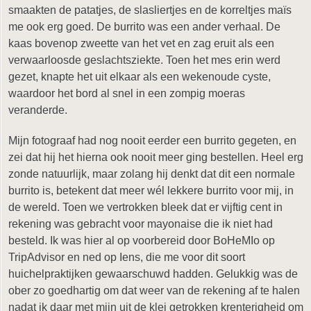
smaakten de patatjes, de slasliertjes en de korreltjes maïs
me ook erg goed. De burrito was een ander verhaal. De
kaas bovenop zweette van het vet en zag eruit als een
verwaarloosde geslachtsziekte. Toen het mes erin werd
gezet, knapte het uit elkaar als een wekenoude cyste,
waardoor het bord al snel in een zompig moeras
veranderde.
Mijn fotograaf had nog nooit eerder een burrito gegeten, en
zei dat hij het hierna ook nooit meer ging bestellen. Heel erg
zonde natuurlijk, maar zolang hij denkt dat dit een normale
burrito is, betekent dat meer wél lekkere burrito voor mij, in
de wereld. Toen we vertrokken bleek dat er vijftig cent in
rekening was gebracht voor mayonaise die ik niet had
besteld. Ik was hier al op voorbereid door BoHeMIo op
TripAdvisor en ned op Iens, die me voor dit soort
huichelpraktijken gewaarschuwd hadden. Gelukkig was de
ober zo goedhartig om dat weer van de rekening af te halen
nadat ik daar met mijn uit de klei getrokken krenterigheid om