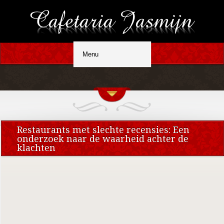
Restaurants met slechte recensies: Een
onderzoek naar de waarheid achter de
klachten