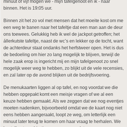
minuut of vijf mogen we - mijn tafelgenoot en ik - naar
binnen. Het is 19:05 uur.
Binnen zit het zo vol met mensen dat het moeite kost om me
een weg te banen naar het tafeltje dat een man aan de deur
ons toewees. Gelukkig heb ik wel de jackpot getroffen; het
állerkutste tafeltje, naast de wc’s en lekker op de tocht, want
de achterdeur staat ondanks het herfstweer open. Het is dus
de bedoeling om hier zo lang mogelijk te blijven, terwijl de
hele zaak erop is ingericht mij en mijn tafelgenoot zo snel
mogelijk weer weg te hebben, zo blijkt uit de vele recensies,
en zal later op de avond blijken uit de bedrijfsvoering.
De menukaarten liggen al op tafel, en nog voordat we die
hebben opgepakt komt een meisje vragen of we al een
keuze hebben gemaakt. Als we zeggen dat we nog eventjes
moeten nadenken, bijvoorbeeld omdat we de kaart nog niet
eens hebben aangeraakt, loopt ze weg, om letterlijk een
minuut later terug te komen om haar vraag te herhalen. We