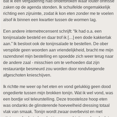
dat ik een vergadering had onderbroken waar louter onfrisse
zaken op de agenda stonden. Ik schuifelde ongemakkelijk
richting een zijruimte, zodat ik kon eten zonder me te voelen
alsof ik binnen een kwartier tussen de wormen lag.
Een andere internetrecensent schrijft: “Ik had o.a. een
tonijnsalade besteld en daar trof ik […] een dode kakkerlak
aan.” Ik besloot ook de tonijnsalade te bestellen. De ober
verspilde geen woorden aan vriendelijkheid, bracht me mijn
razendsnel mijn bestelling en spoedde zich weer terug naar
de andere zaal - misschien om te verhoeden dat zijn
restaurantje besmeurd zou worden door rondvliegende
afgeschoten knieschijven.
Ik richtte me weer op het eten en vond gelukkig geen dood
ongedierte tussen mijn brokken tonijn. Wat ik wel vond, was
een bordje vol teleurstelling. Deze troosteloze hoop eten
was ondanks de glinsterende hoeveelheid dressing totaal
vlak van smaak. Tonijn wordt zwaar overbevist en met