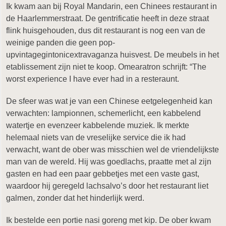
Ik kwam aan bij Royal Mandarin, een Chinees restaurant in
de Haarlemmerstraat. De gentrificatie heeft in deze straat
flink huisgehouden, dus dit restaurant is nog een van de
weinige panden die geen pop-
upvintagegintonicextravaganza huisvest. De meubels in het
etablissement zijn niet te koop. Omearatron schrijft: “The
worst experience I have ever had in a resteraunt.
De sfeer was wat je van een Chinese eetgelegenheid kan
verwachten: lampionnen, schemerlicht, een kabbelend
watertje en evenzeer kabbelende muziek. Ik merkte
helemaal niets van de vreselijke service die ik had
verwacht, want de ober was misschien wel de vriendelijkste
man van de wereld. Hij was goedlachs, praatte met al zijn
gasten en had een paar gebbetjes met een vaste gast,
waardoor hij geregeld lachsalvo’s door het restaurant liet
galmen, zonder dat het hinderlijk werd.
Ik bestelde een portie nasi goreng met kip. De ober kwam