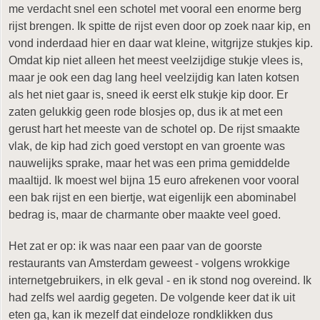
me verdacht snel een schotel met vooral een enorme berg
rijst brengen. Ik spitte de rijst even door op zoek naar kip, en
vond inderdaad hier en daar wat kleine, witgrijze stukjes kip.
Omdat kip niet alleen het meest veelzijdige stukje vlees is,
maar je ook een dag lang heel veelzijdig kan laten kotsen
als het niet gaar is, sneed ik eerst elk stukje kip door. Er
zaten gelukkig geen rode blosjes op, dus ik at met een
gerust hart het meeste van de schotel op. De rijst smaakte
vlak, de kip had zich goed verstopt en van groente was
nauwelijks sprake, maar het was een prima gemiddelde
maaltijd. Ik moest wel bijna 15 euro afrekenen voor vooral
een bak rijst en een biertje, wat eigenlijk een abominabel
bedrag is, maar de charmante ober maakte veel goed.
Het zat er op: ik was naar een paar van de goorste
restaurants van Amsterdam geweest - volgens wrokkige
internetgebruikers, in elk geval - en ik stond nog overeind. Ik
had zelfs wel aardig gegeten. De volgende keer dat ik uit
eten ga, kan ik mezelf dat eindeloze rondklikken dus