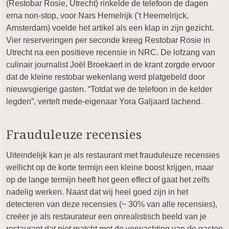
(Restobar Rosie, Utrecht) rinkelde de telefoon de dagen
erna non-stop, voor Nars Hemelrijk (’t Heemelrijck,
Amsterdam) voelde het artikel als een klap in zijn gezicht.
Vier reserveringen per seconde kreeg Restobar Rosie in
Utrecht na een positieve recensie in NRC. De lofzang van
culinair journalist Joël Broekaert in de krant zorgde ervoor
dat de kleine restobar wekenlang werd platgebeld door
nieuwsgierige gasten. “Totdat we de telefoon in de kelder
legden”, vertelt mede-eigenaar Yora Galjaard lachend.
Frauduleuze recensies
Uiteindelijk kan je als restaurant met frauduleuze recensies
wellicht op de korte termijn een kleine boost krijgen, maar
op de lange termijn heeft het geen effect of gaat het zelfs
nadelig werken. Naast dat wij heel goed zijn in het
detecteren van deze recensies (~ 30% van alle recensies),
creëer je als restaurateur een onrealistisch beeld van je
restaurant dat niet matcht met de verwachting van de gasten