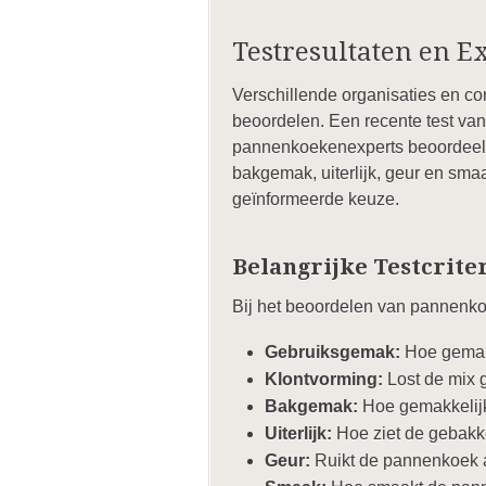
Testresultaten en 
Verschillende organisaties en c
beoordelen. Een recente test va
pannenkoekenexperts beoordeelde
bakgemak, uiterlijk, geur en sma
geïnformeerde keuze.
Belangrijke Testcrite
Bij het beoordelen van pannenko
Gebruiksgemak:
Hoe gemakke
Klontvorming:
Lost de mix g
Bakgemak:
Hoe gemakkelijk 
Uiterlijk:
Hoe ziet de gebakke
Geur:
Ruikt de pannenkoek a