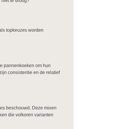
 niet te droog?
als topkeuzes worden
t de pannenkoeken om hun
jn consistentie en de relatief
ties beschouwd. Deze mixen
en die volkoren varianten