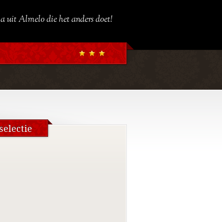
a uit Almelo die het anders doet!
electie