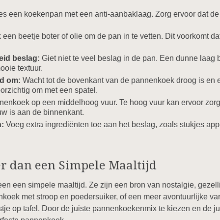
es een koekenpan met een anti-aanbaklaag. Zorg ervoor dat de p
een beetje boter of olie om de pan in te vetten. Dit voorkomt d
eid beslag:
Giet niet te veel beslag in de pan. Een dunne laag 
ooie textuur.
jd om:
Wacht tot de bovenkant van de pannenkoek droog is en er 
rzichtig om met een spatel.
enkoek op een middelhoog vuur. Te hoog vuur kan ervoor zor
uw is aan de binnenkant.
:
Voeg extra ingrediënten toe aan het beslag, zoals stukjes appe
 dan een Simpele Maaltijd
 een simpele maaltijd. Ze zijn een bron van nostalgie, gezelligh
nkoek met stroop en poedersuiker, of een meer avontuurlijke var
tje op tafel. Door de juiste pannenkoekenmix te kiezen en de ju