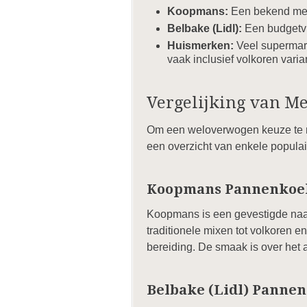
Koopmans:
Een bekend mer
Belbake (Lidl):
Een budgetvri
Huismerken:
Veel supermark
vaak inclusief volkoren varia
Vergelijking van M
Om een weloverwogen keuze te mak
een overzicht van enkele popula
Koopmans Pannenko
Koopmans is een gevestigde naa
traditionele mixen tot volkoren 
bereiding. De smaak is over he
Belbake (Lidl) Pann