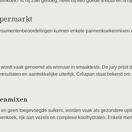
koek? Is hij zoet genoeg, heeft hij een goede textuur en is hij
upermarkt
consumentenbeoordelingen kunnen enkele pannenkoekenmixen 
 wordt vaak genoemd als winnaar in smaaktests. De jury prijs
sultaten en aantrekkelijke uiterlijk. Crêapan staat bekend om zi
kenmixen
n en geen toegevoegde suikers, worden vaak als gezondere op
koek, rijk aan vezels en complexe koolhydraten. Enkele merk