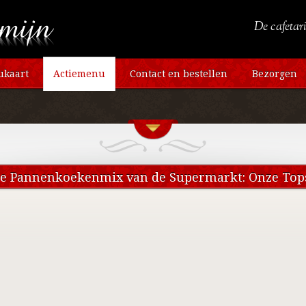
De cafetari
kaart
Actiemenu
Contact en bestellen
Bezorgen
te Pannenkoekenmix van de Supermarkt: Onze Tops