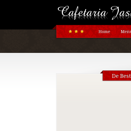
Home
Menu
De Bes