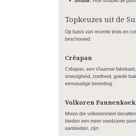
Smaak:
Hoe smaakt de pannen
Topkeuzes uit de S
Op basis van recente tests en 
beschouwd:
Crêapan
Crêapan, een Vlaamse fabrikant,
smeuïgheid, zoetheid, goede bakre
eenvoudige bereiding.
Volkoren Pannenkoe
Mixen die volkorenmeel bevatte
bieden een meer voedzame pannen
aanbieden, zijn: