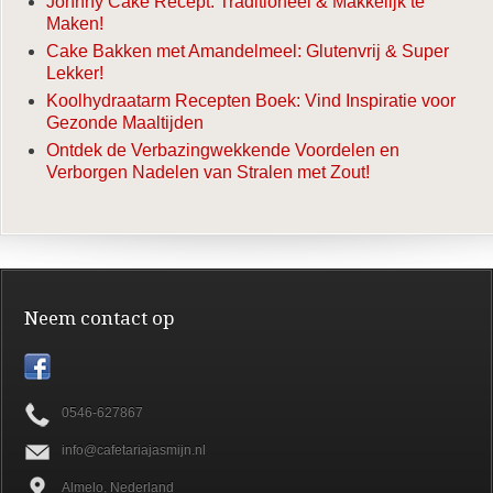
Johnny Cake Recept: Traditioneel & Makkelijk te
Maken!
Cake Bakken met Amandelmeel: Glutenvrij & Super
Lekker!
Koolhydraatarm Recepten Boek: Vind Inspiratie voor
Gezonde Maaltijden
Ontdek de Verbazingwekkende Voordelen en
Verborgen Nadelen van Stralen met Zout!
Neem contact op
0546-627867
info@cafetariajasmijn.nl
Almelo, Nederland