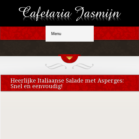
Heerlijke Italiaanse Salade met Asperges:
Snel en eenvoudig!