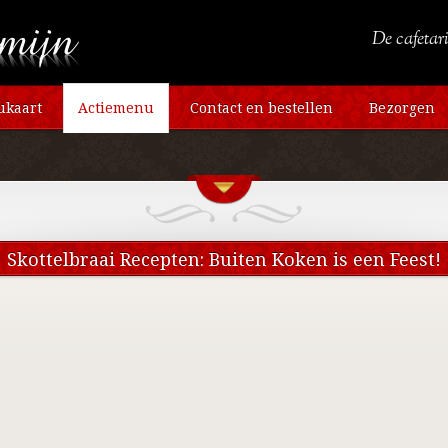
De cafetari
kaart
Actiemenu
Contact en bestellen
Bezorgen
Skottelbraai Recepten: Buiten Koken is een Feest!