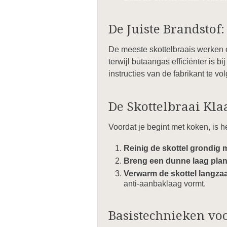
De Juiste Brandstof:
De meeste skottelbraais werken o
terwijl butaangas efficiënter is b
instructies van de fabrikant te vo
De Skottelbraai Kl
Voordat je begint met koken, is h
Reinig de skottel grondig 
Breng een dunne laag plant
Verwarm de skottel langza
anti-aanbaklaag vormt.
Basistechnieken voo