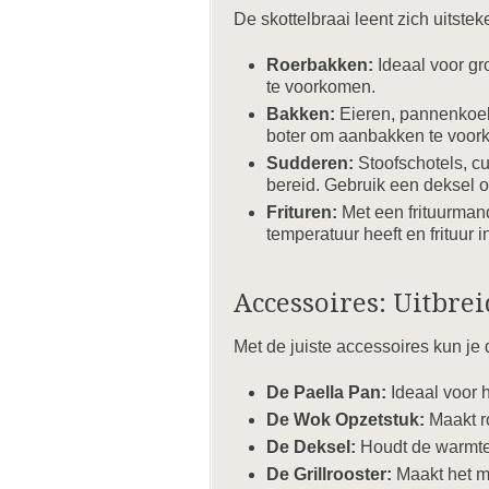
De skottelbraai leent zich uitste
Roerbakken:
Ideaal voor gr
te voorkomen.
Bakken:
Eieren, pannenkoeke
boter om aanbakken te voor
Sudderen:
Stoofschotels, c
bereid. Gebruik een deksel 
Frituren:
Met een frituurmand 
temperatuur heeft en frituur i
Accessoires: Uitbre
Met de juiste accessoires kun je d
De Paella Pan:
Ideaal voor h
De Wok Opzetstuk:
Maakt ro
De Deksel:
Houdt de warmte 
De Grillrooster:
Maakt het mo