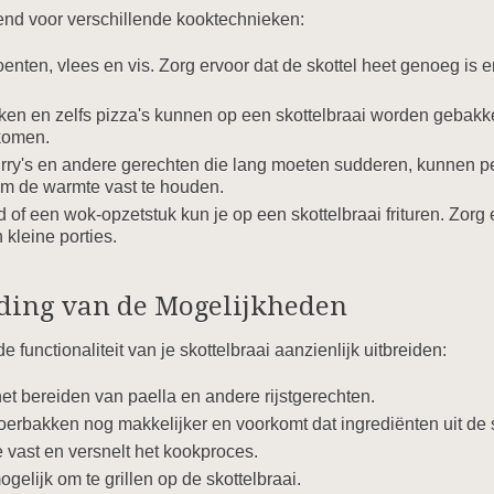
kend voor verschillende kooktechnieken:
oenten, vlees en vis. Zorg ervoor dat de skottel heet genoeg is
n en zelfs pizza's kunnen op een skottelbraai worden gebakken
komen.
urry's en andere gerechten die lang moeten sudderen, kunnen pe
om de warmte vast te houden.
of een wok-opzetstuk kun je op een skottelbraai frituren. Zorg e
n kleine porties.
iding van de Mogelijkheden
e functionaliteit van je skottelbraai aanzienlijk uitbreiden:
et bereiden van paella en andere rijstgerechten.
erbakken nog makkelijker en voorkomt dat ingrediënten uit de s
vast en versnelt het kookproces.
gelijk om te grillen op de skottelbraai.