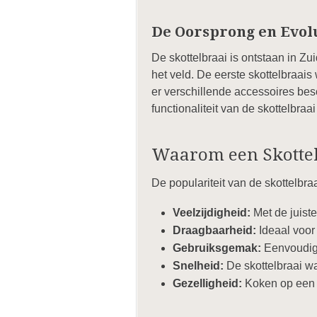
De Oorsprong en Evol
De skottelbraai is ontstaan in Z
het veld. De eerste skottelbraai
er verschillende accessoires be
functionaliteit van de skottelbraai
Waarom een Skottel
De populariteit van de skottelbra
Veelzijdigheid:
Met de juiste
Draagbaarheid:
Ideaal voor
Gebruiksgemak:
Eenvoudig i
Snelheid:
De skottelbraai wa
Gezelligheid:
Koken op een s