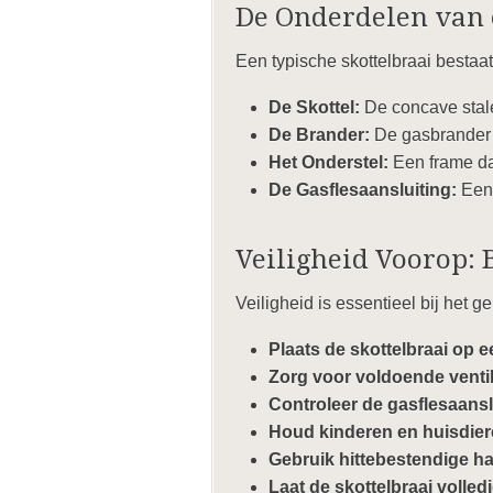
De Onderdelen van 
Een typische skottelbraai bestaa
De Skottel:
De concave stale
De Brander:
De gasbrander d
Het Onderstel:
Een frame dat
De Gasflesaansluiting:
Een 
Veiligheid Voorop: 
Veiligheid is essentieel bij het g
Plaats de skottelbraai op e
Zorg voor voldoende ventila
Controleer de gasflesaansl
Houd kinderen en huisdiere
Gebruik hittebestendige 
Laat de skottelbraai volled