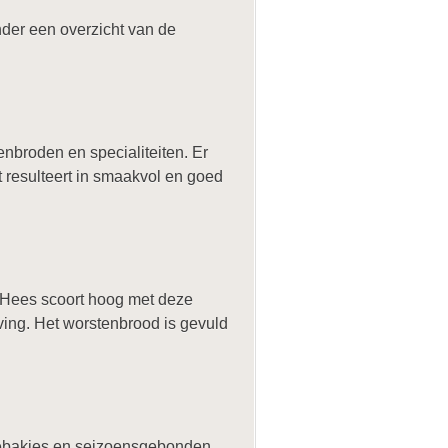
nder een overzicht van de
enbroden en specialiteiten. Er
t resulteert in smaakvol en goed
n Hees scoort hoog met deze
ving. Het worstenbrood is gevuld
e gebakjes en seizoensgebonden