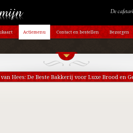
De cafetari
kaart
Actiemenu
Contact en bestellen
Bezorgen
 van Hees: De Beste Bakkerij voor Luxe Brood en G