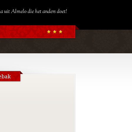
a uit Almelo die het anders doet!
ebak