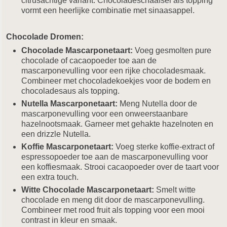
citrusachtige variant. Chocoladeschaafsel als topping
vormt een heerlijke combinatie met sinaasappel.
Chocolade Dromen:
Chocolade Mascarponetaart:
Voeg gesmolten pure
chocolade of cacaopoeder toe aan de
mascarponevulling voor een rijke chocoladesmaak.
Combineer met chocoladekoekjes voor de bodem en
chocoladesaus als topping.
Nutella Mascarponetaart:
Meng Nutella door de
mascarponevulling voor een onweerstaanbare
hazelnootsmaak. Garneer met gehakte hazelnoten en
een drizzle Nutella.
Koffie Mascarponetaart:
Voeg sterke koffie-extract of
espressopoeder toe aan de mascarponevulling voor
een koffiesmaak. Strooi cacaopoeder over de taart voor
een extra touch.
Witte Chocolade Mascarponetaart:
Smelt witte
chocolade en meng dit door de mascarponevulling.
Combineer met rood fruit als topping voor een mooi
contrast in kleur en smaak.