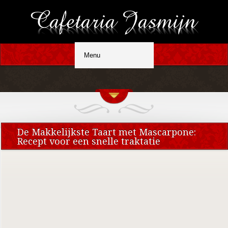
De Makkelijkste Taart met Mascarpone:
Recept voor een snelle traktatie