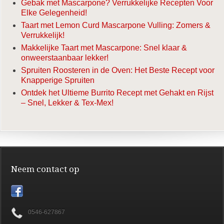
Gebak met Mascarpone? Verrukkelijke Recepten Voor
Elke Gelegenheid!
Taart met Lemon Curd Mascarpone Vulling: Zomers &
Verrukkelijk!
Makkelijke Taart met Mascarpone: Snel klaar &
onweerstaanbaar lekker!
Spruiten Roosteren in de Oven: Het Beste Recept voor
Knapperige Spruiten
Ontdek het Ultieme Burrito Recept met Gehakt en Rijst
– Snel, Lekker & Tex-Mex!
Neem contact op
0546-627867