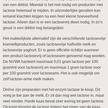
van een diëtist. Meestal is het niet nodig om producten met
lactose helemaal te mijden. In uitzonderlijke gevallen kan
iemand klachten krijgen na een heel kleine hoeveelheid
lactose. Alleen dan is er een lactosevrij dieet nodig. In zo’n
geval is een diëtist nog belangrijker.
Het makkelijkste alternatief zijn de verschillende lactosevrije
koemelkproducten, zoals lactosevrije halfvolle melk en
lactosevrije yoghurt. Er is geen officiële richtlijn wanneer
een product lactosevrij of lactosearm genoemd mag worden.
De NVWA hanteert maximaal 0,01 gram lactose per 100
gram/ml voor lactosevrij en maximaal 1 gram lactose voor
per 100 gram/ml voor lactosearm. Het is ook mogelijk om
zelf lactose-arme melk maken.
Online zijn preparaten met het enzym lactase te koop. Dit
voeg je toe aan de melk. Er zit dan nog wel lactose in, maar
veel minder. Harde kaas bevat zeer weinig tot geen lactose.
Dit komt doordat de lactose tijdens het rijpen van de kaas