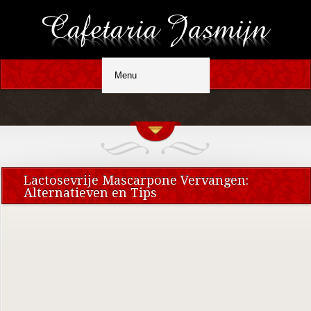
Lactosevrije Mascarpone Vervangen:
Alternatieven en Tips