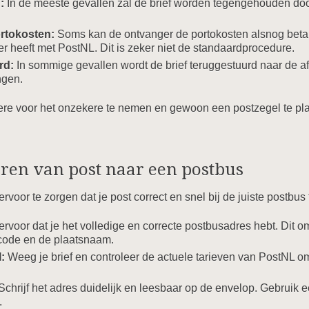
:
In de meeste gevallen zal de brief worden tegengehouden do
ortokosten:
Soms kan de ontvanger de portokosten alsnog betale
r heeft met PostNL. Dit is zeker niet de standaardprocedure.
rd:
In sommige gevallen wordt de brief teruggestuurd naar de a
ngen.
ekere voor het onzekere te nemen en gewoon een postzegel te pl
uren van post naar een postbus
rvoor te zorgen dat je post correct en snel bij de juiste postbus
ervoor dat je het volledige en correcte postbusadres hebt. Dit 
code en de plaatsnaam.
:
Weeg je brief en controleer de actuele tarieven van PostNL om 
Schrijf het adres duidelijk en leesbaar op de envelop. Gebruik 
.