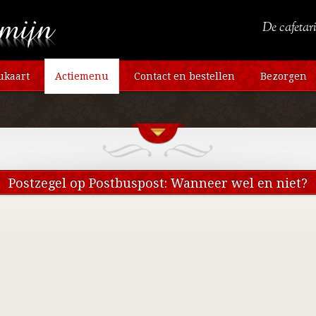
De cafetari
kaart
Actiemenu
Contact en bestellen
Bezorgen
Postzegel op Postbuspost: Wanneer wel en niet?