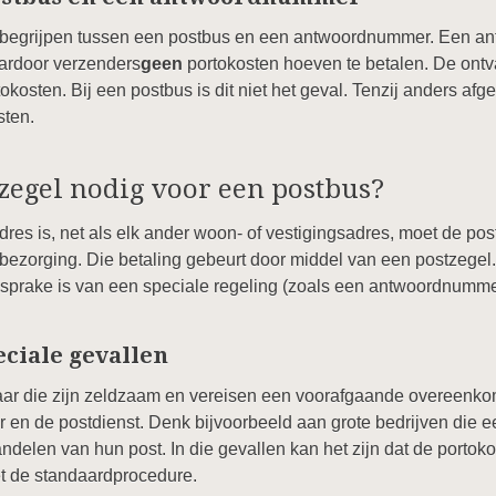
 te begrijpen tussen een postbus en een antwoordnummer. Een a
ardoor verzenders
geen
portokosten hoeven te betalen. De ontva
osten. Bij een postbus is dit niet het geval. Tenzij anders afg
sten.
zegel nodig voor een postbus?
res is, net als elk ander woon- of vestigingsadres, moet de post
ezorging. Die betaling gebeurt door middel van een postzegel.
er sprake is van een speciale regeling (zoals een antwoordnummer
ciale gevallen
maar die zijn zeldzaam en vereisen een voorafgaande overeenko
r en de postdienst. Denk bijvoorbeeld aan grote bedrijven die
delen van hun post. In die gevallen kan het zijn dat de porto
et de standaardprocedure.