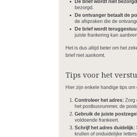
De brief wordt niet bezorgd
bezorgd.
De ontvanger betaalt de p
de afspraken die de ontvange
De brief wordt teruggestuu
juiste frankering kan aanbre
Het is dus altijd beter om het z
brief niet aankomt.
Tips voor het verst
Hier zijn enkele handige tips om e
Controleer het adres:
Zorg 
het postbusnummer, de post
Gebruik de juiste postzegel
voldoende frankeert.
Schrijf het adres duidelijk:
krullen of onduidelijke letters