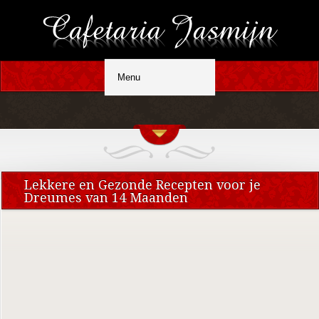
Lekkere en Gezonde Recepten voor je
Dreumes van 14 Maanden