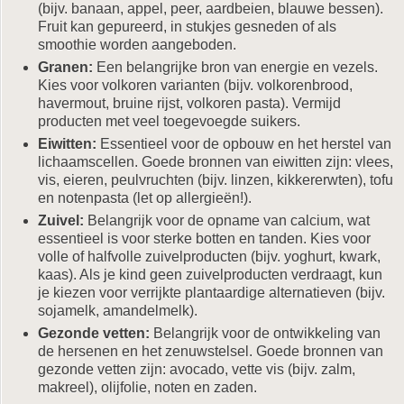
(bijv. banaan, appel, peer, aardbeien, blauwe bessen).
Fruit kan gepureerd, in stukjes gesneden of als
smoothie worden aangeboden.
Granen:
Een belangrijke bron van energie en vezels.
Kies voor volkoren varianten (bijv. volkorenbrood,
havermout, bruine rijst, volkoren pasta). Vermijd
producten met veel toegevoegde suikers.
Eiwitten:
Essentieel voor de opbouw en het herstel van
lichaamscellen. Goede bronnen van eiwitten zijn: vlees,
vis, eieren, peulvruchten (bijv. linzen, kikkererwten), tofu
en notenpasta (let op allergieën!).
Zuivel:
Belangrijk voor de opname van calcium, wat
essentieel is voor sterke botten en tanden. Kies voor
volle of halfvolle zuivelproducten (bijv. yoghurt, kwark,
kaas). Als je kind geen zuivelproducten verdraagt, kun
je kiezen voor verrijkte plantaardige alternatieven (bijv.
sojamelk, amandelmelk).
Gezonde vetten:
Belangrijk voor de ontwikkeling van
de hersenen en het zenuwstelsel. Goede bronnen van
gezonde vetten zijn: avocado, vette vis (bijv. zalm,
makreel), olijfolie, noten en zaden.