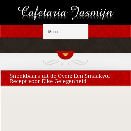
Snoekbaars uit de Oven: Een Smaakvol
Recept voor Elke Gelegenheid