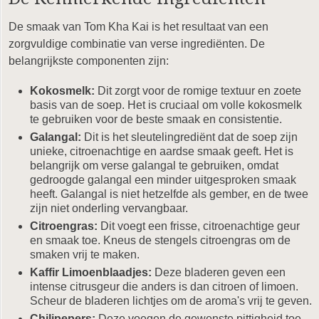
De smaak van Tom Kha Kai is het resultaat van een
zorgvuldige combinatie van verse ingrediënten. De
belangrijkste componenten zijn:
Kokosmelk:
Dit zorgt voor de romige textuur en zoete
basis van de soep. Het is cruciaal om volle kokosmelk
te gebruiken voor de beste smaak en consistentie.
Galangal:
Dit is het sleutelingrediënt dat de soep zijn
unieke, citroenachtige en aardse smaak geeft. Het is
belangrijk om verse galangal te gebruiken, omdat
gedroogde galangal een minder uitgesproken smaak
heeft. Galangal is niet hetzelfde als gember, en de twee
zijn niet onderling vervangbaar.
Citroengras:
Dit voegt een frisse, citroenachtige geur
en smaak toe. Kneus de stengels citroengras om de
smaken vrij te maken.
Kaffir Limoenblaadjes:
Deze bladeren geven een
intense citrusgeur die anders is dan citroen of limoen.
Scheur de bladeren lichtjes om de aroma's vrij te geven.
Chilipepers:
Deze voegen de gewenste pittigheid toe.