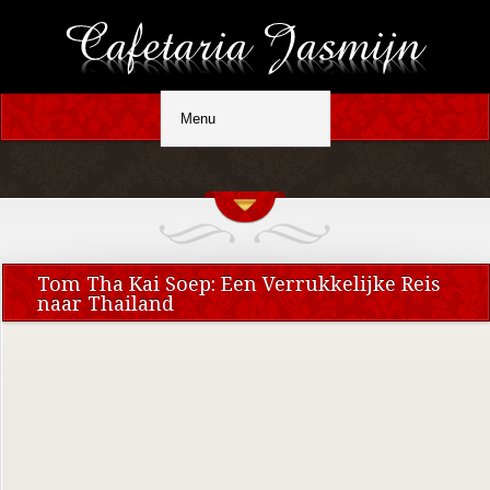
Tom Tha Kai Soep: Een Verrukkelijke Reis
naar Thailand