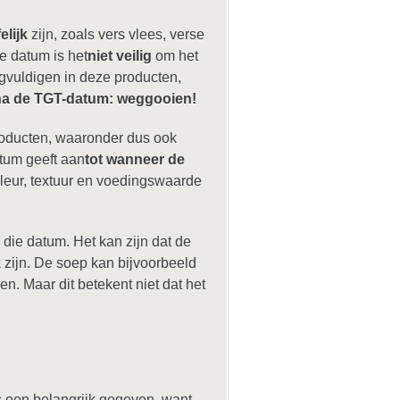
elijk
zijn, zoals vers vlees, verse
e datum is het
niet veilig
om het
nigvuldigen in deze producten,
na de TGT-datum: weggooien!
roducten, waaronder dus ook
atum geeft aan
tot wanneer de
 kleur, textuur en voedingswaarde
die datum. Het kan zijn dat de
k
zijn. De soep kan bijvoorbeeld
en. Maar dit betekent niet dat het
is een belangrijk gegeven, want