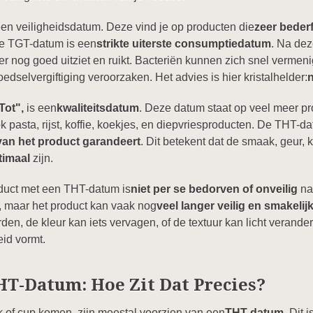
een veiligheidsdatum. Deze vind je op producten die
zeer bederf
De TGT-datum is een
strikte uiterste consumptiedatum
. Na dez
t er nog goed uitziet en ruikt. Bacteriën kunnen zich snel verme
edselvergiftiging veroorzaken. Het advies is hier kristalhelder:
Tot",
is een
kwaliteitsdatum
. Deze datum staat op veel meer p
k pasta, rijst, koffie, koekjes, en diepvriesproducten. De THT-d
 van het product garandeert
. Dit betekent dat de smaak, geur,
timaal
zijn.
duct met een THT-datum is
niet per se bedorven of onveilig
na 
t, maar het product kan vaak nog
veel langer veilig en smakelij
en, de kleur kan iets vervagen, of de textuur kan licht verander
eid vormt.
HT-Datum: Hoe Zit Dat Precies?
ik of cup komen, zijn meestal voorzien van een
THT-datum
. Dit 