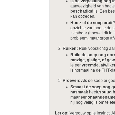
Is de verpakking nog i
aanwezigheid van bacteri
beschadigd
is. Een bes
kan optreden.
Hoe ziet de soep eruit?
opzichte van hoe je de 
zichtbaar (hoewel dit in
probleem, maar grote af
Ruiken:
Ruik voorzichtig aa
Ruikt de soep nog nor
ranzige, gistige, of 
je een
vreemde, afwijke
is normaal na de THT-d
Proeven:
Als de soep er goe
Smaakt de soep nog 
nasmaak
heeft,
spuug he
maar een
onaangename
hij nog veilig is om te et
Let op:
Vertrouw op je instinct. Al