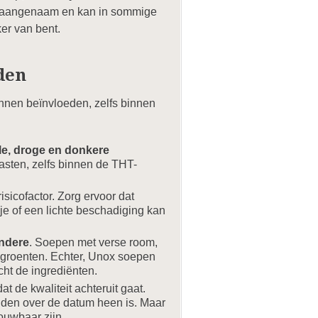
 onaangenaam en kan in sommige
ker van bent.
den
nnen beïnvloeden, zelfs binnen
le, droge en donkere
asten, zelfs binnen de THT-
isicofactor. Zorg ervoor dat
kje of een lichte beschadiging kan
andere
. Soepen met verse room,
n groenten. Echter, Unox soepen
cht de ingrediënten.
 de kwaliteit achteruit gaat.
anden over de datum heen is. Maar
rouwbaar zijn.