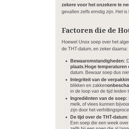
zekere voor het onzekere te n
gevallen zelfs ernstig zijn. Het i
Factoren die de H
Hoewel Unox soep over het algem
de THT-datum, en zeker daarna:
Bewaaromstandigheden:
D
plaats
.
Hoge temperaturen e
datum. Bewaar soep dus niet 
Integriteit van de verpakki
blikken en zakken
onbescha
in de loop van de tijd leiden t
Ingrediënten van de soep:
melk, of vlees kunnen bijvoo
zijn door het verhittingspro
De tijd over de THT-datum:
Een soep die een week over d
zelfs bij een soep die al lang