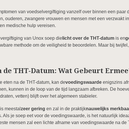
ymptomen van voedselvergiftiging vanzelf over binnen een paar 
deren, ouderen, zwangere vrouwen en mensen met een verzwakt
n en medische hulp vereisen.
vergiftiging van Unox soep die
licht over de THT-datum
is en
g
trouwbare methode om de veiligheid te beoordelen. Maar bij twijfel,
a de THT-Datum: Wat Gebeurt Ermee
 te eten na de THT-datum, kan de
voedingswaarde
enigszins af
en, kunnen in de loop van de tijd langzaam afbreken. De hoev
raten, vetten) blijft over het algemeen stabieler.
is meestal
zeer gering
en zal in de praktijk
nauwelijks merkbaa
s. Als je soep eet voor de voedingswaarde, is het natuurlijk id
este mensen zal een lichte afname van voedingswaarde na de 