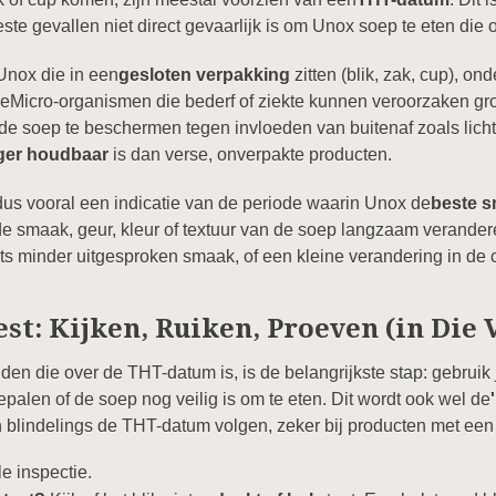
este gevallen niet direct gevaarlijk is om Unox soep te eten di
Unox die in een
gesloten verpakking
zitten (blik, zak, cup), on
eMicro-organismen die bederf of ziekte kunnen veroorzaken gro
de soep te beschermen tegen invloeden van buitenaf zoals licht
nger houdbaar
is dan verse, onverpakte producten.
s vooral een indicatie van de periode waarin Unox de
beste s
e smaak, geur, kleur of textuur van de soep langzaam verande
iets minder uitgesproken smaak, of een kleine verandering in de 
est: Kijken, Ruiken, Proeven (in Die 
en die over de THT-datum is, is de belangrijkste stap: gebruik j
palen of de soep nog veilig is om te eten. Dit wordt ook wel de
an blindelings de THT-datum volgen, zeker bij producten met ee
e inspectie.