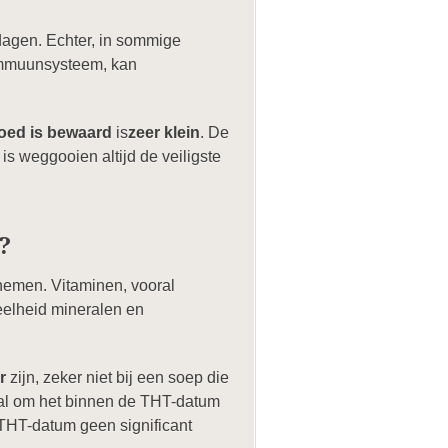
dagen. Echter, in sommige
 immuunsysteem, kan
oed is bewaard
is
zeer klein
. De
 is weggooien altijd de veiligste
?
nemen. Vitaminen, vooral
eelheid mineralen en
r
zijn, zeker niet bij een soep die
eaal om het binnen de THT-datum
THT-datum geen significant