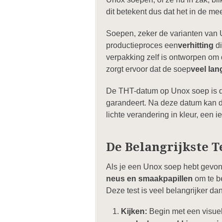
dit betekent dus dat het in de me
Soepen, zeker de varianten van 
productieproces een
verhitting
di
verpakking zelf is ontworpen om 
zorgt ervoor dat de soep
veel la
De THT-datum op Unox soep is du
garandeert. Na deze datum kan d
lichte verandering in kleur, een 
De Belangrijkste T
Als je een Unox soep hebt gevond
neus en smaakpapillen
om te be
Deze test is veel belangrijker d
Kijken:
Begin met een visuel