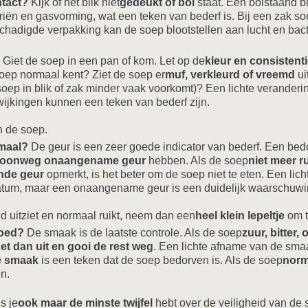
ntact?
Kijk of het blik niet
gedeukt of bol
staat. Een bolstaand b
ën en gasvorming, wat een teken van bederf is. Bij een zak soe
chadigde verpakking kan de soep blootstellen aan lucht en bact
Giet de soep in een pan of kom. Let op de
kleur en consistent
soep normaal kent? Ziet de soep er
muf, verkleurd of vreemd
ui
 soep in blik of zak minder vaak voorkomt)? Een lichte veranderi
wijkingen kunnen een teken van bederf zijn.
n de soep.
maal?
De geur is een zeer goede indicator van bederf. Een be
gewoonweg onaangename geur
hebben. Als de soep
niet meer r
nde geur
opmerkt, is het beter om de soep niet te eten. Een lic
atum, maar een onaangename geur is een duidelijk waarschuwi
d uitziet en normaal ruikt, neem dan een
heel klein lepeltje
om t
goed?
De smaak is de laatste controle. Als de soep
zuur, bitter,
t dan uit en gooi de rest weg
. Een lichte afname van de sma
 smaak
is een teken dat de soep bedorven is. Als de soep
norm
en.
s je
ook maar de minste twijfel
hebt over de veiligheid van de s