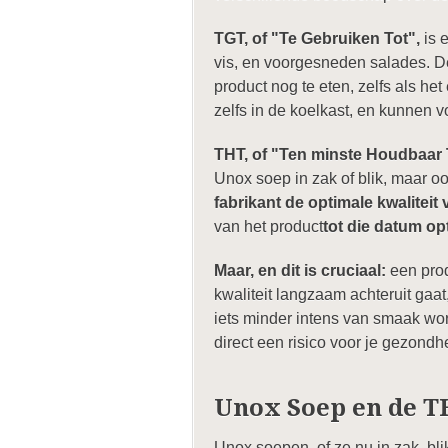
TGT, of "Te Gebruiken Tot",
is 
vis, en voorgesneden salades. 
product nog te eten, zelfs als he
zelfs in de koelkast, en kunnen vo
THT, of "Ten minste Houdbaar 
Unox soep in zak of blik, maar oo
fabrikant de optimale kwaliteit
van het product
tot die datum op
Maar, en dit is cruciaal:
een pro
kwaliteit langzaam achteruit gaa
iets minder intens van smaak word
direct een risico voor je gezondh
Unox Soep en de T
Unox soepen, of ze nu in zak, bl