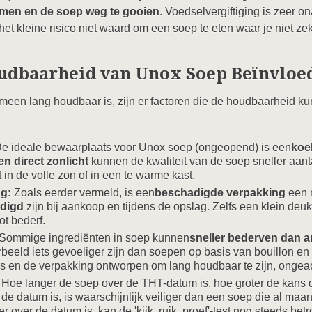
emen en de soep weg te gooien
. Voedselvergiftiging is zeer
s het kleine risico niet waard om een soep te eten waar je niet ze
oudbaarheid van Unox Soep Beïnvloe
een lang houdbaar is, zijn er factoren die de houdbaarheid ku
e ideale bewaarplaats voor Unox soep (ongeopend) is een
koe
n direct zonlicht
kunnen de kwaliteit van de soep sneller aant
in de volle zon of in een te warme kast.
ng:
Zoals eerder vermeld, is een
beschadigde verpakking
een r
digd
zijn bij aankoop en tijdens de opslag. Zelfs een klein deu
ot bederf.
Sommige ingrediënten in soep kunnen
sneller bederven dan 
rbeeld iets gevoeliger zijn dan soepen op basis van bouillon e
ces en de verpakking ontworpen om lang houdbaar te zijn, ongea
Hoe langer de soep over de THT-datum is, hoe groter de kans dat
e datum is, is waarschijnlijk veiliger dan een soep die al ma
er over de datum is, kan de 'kijk, ruik, proef'-test nog steeds bet