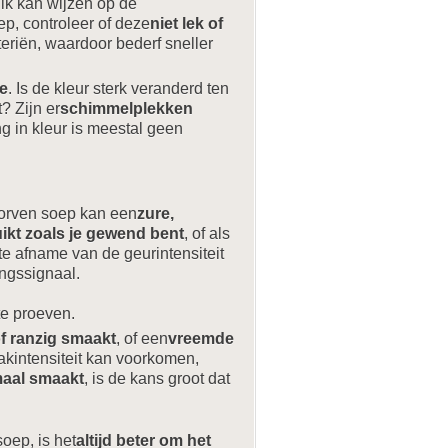
lik kan wijzen op de
p, controleer of deze
niet lek of
eriën, waardoor bederf sneller
ie
. Is de kleur sterk veranderd ten
t? Zijn er
schimmelplekken
ng in kleur is meestal geen
dorven soep kan een
zure,
uikt zoals je gewend bent
, of als
hte afname van de geurintensiteit
ngssignaal.
e proeven.
 of ranzig smaakt
, of een
vreemde
akintensiteit kan voorkomen,
aal smaakt
, is de kans groot dat
oep, is het
altijd beter om het