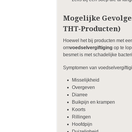
Mogelijke Gevolge
THT-Producten)
Hoewel het bij producten met een
om
voedselvergiftiging
op te lop
besmet is met schadelijke bacteri
Symptomen van voedselvergiftigi
Misselijkheid
Overgeven
Diarree
Buikpijn en krampen
Koorts
Rillingen
Hoofdpijn
Duizeligheid