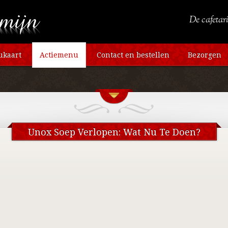
De cafetari
kaart
Actiemenu
Contact en bestellen
Bezorgen
Unox Soep Verlopen: Wat Nu Te Doen?