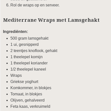
Rol de wraps op en serveer.
Mediterrane Wraps met Lamsgehakt
Ingrediënten:
500 gram lamsgehakt
1 ui, gesnipperd
2 teentjes knoflook, gehakt
1 theelepel komijn
1 theelepel koriander
1/2 theelepel kaneel
Wraps
Griekse yoghurt
Komkommer, in blokjes
Tomaat, in blokjes
Olijven, gehalveerd
Feta kaas, verkruimeld