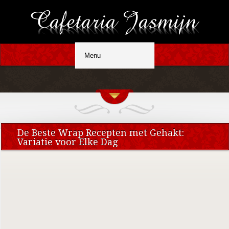
De Beste Wrap Recepten met Gehakt:
Variatie voor Elke Dag