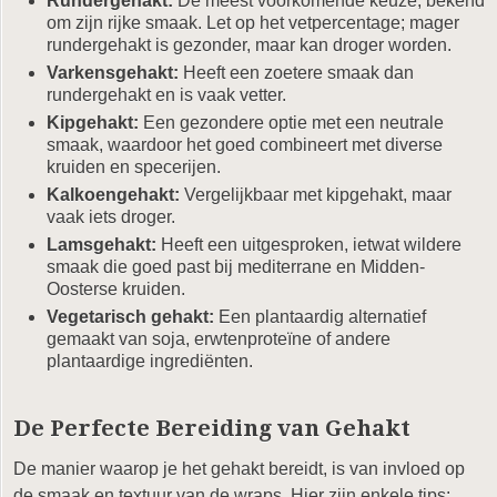
Rundergehakt:
De meest voorkomende keuze, bekend
om zijn rijke smaak. Let op het vetpercentage; mager
rundergehakt is gezonder, maar kan droger worden.
Varkensgehakt:
Heeft een zoetere smaak dan
rundergehakt en is vaak vetter.
Kipgehakt:
Een gezondere optie met een neutrale
smaak, waardoor het goed combineert met diverse
kruiden en specerijen.
Kalkoengehakt:
Vergelijkbaar met kipgehakt, maar
vaak iets droger.
Lamsgehakt:
Heeft een uitgesproken, ietwat wildere
smaak die goed past bij mediterrane en Midden-
Oosterse kruiden.
Vegetarisch gehakt:
Een plantaardig alternatief
gemaakt van soja, erwtenproteïne of andere
plantaardige ingrediënten.
De Perfecte Bereiding van Gehakt
De manier waarop je het gehakt bereidt, is van invloed op
de smaak en textuur van de wraps. Hier zijn enkele tips: