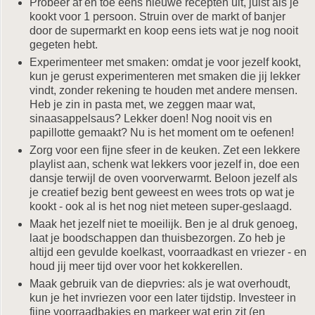
Probeer af en toe eens nieuwe recepten uit, juist als je
kookt voor 1 persoon. Struin over de markt of banjer
door de supermarkt en koop eens iets wat je nog nooit
gegeten hebt.
Experimenteer met smaken: omdat je voor jezelf kookt,
kun je gerust experimenteren met smaken die jij lekker
vindt, zonder rekening te houden met andere mensen.
Heb je zin in pasta met, we zeggen maar wat,
sinaasappelsaus? Lekker doen! Nog nooit vis en
papillotte gemaakt? Nu is het moment om te oefenen!
Zorg voor een fijne sfeer in de keuken. Zet een lekkere
playlist aan, schenk wat lekkers voor jezelf in, doe een
dansje terwijl de oven voorverwarmt. Beloon jezelf als
je creatief bezig bent geweest en wees trots op wat je
kookt - ook al is het nog niet meteen super-geslaagd.
Maak het jezelf niet te moeilijk. Ben je al druk genoeg,
laat je boodschappen dan thuisbezorgen. Zo heb je
altijd een gevulde koelkast, voorraadkast en vriezer - en
houd jij meer tijd over voor het kokkerellen.
Maak gebruik van de diepvries: als je wat overhoudt,
kun je het invriezen voor een later tijdstip. Investeer in
fijne voorraadbakjes en markeer wat erin zit (en