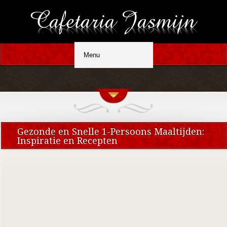
Gezonde en Snelle 1-Persoons Maaltijden:
Inspiratie en Recepten