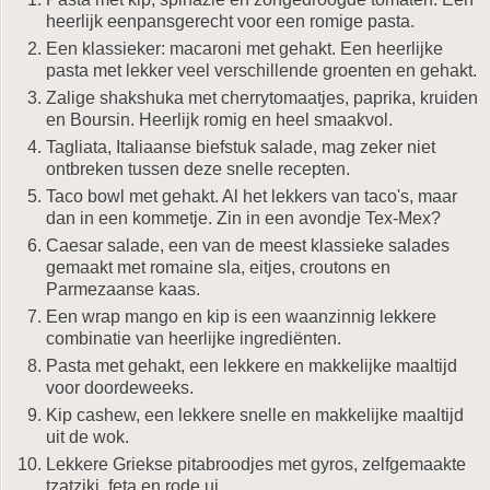
heerlijk eenpansgerecht voor een romige pasta.
Een klassieker: macaroni met gehakt. Een heerlijke
pasta met lekker veel verschillende groenten en gehakt.
Zalige shakshuka met cherrytomaatjes, paprika, kruiden
en Boursin. Heerlijk romig en heel smaakvol.
Tagliata, Italiaanse biefstuk salade, mag zeker niet
ontbreken tussen deze snelle recepten.
Taco bowl met gehakt. Al het lekkers van taco's, maar
dan in een kommetje. Zin in een avondje Tex-Mex?
Caesar salade, een van de meest klassieke salades
gemaakt met romaine sla, eitjes, croutons en
Parmezaanse kaas.
Een wrap mango en kip is een waanzinnig lekkere
combinatie van heerlijke ingrediënten.
Pasta met gehakt, een lekkere en makkelijke maaltijd
voor doordeweeks.
Kip cashew, een lekkere snelle en makkelijke maaltijd
uit de wok.
Lekkere Griekse pitabroodjes met gyros, zelfgemaakte
tzatziki, feta en rode ui.