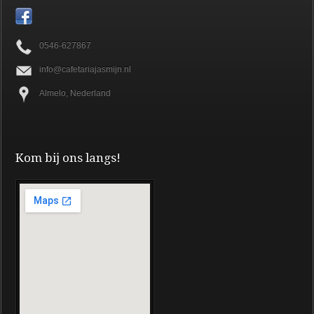
0546-627867
info@cafetariajasmijn.nl
Almelo, Nederland
Kom bij ons langs!