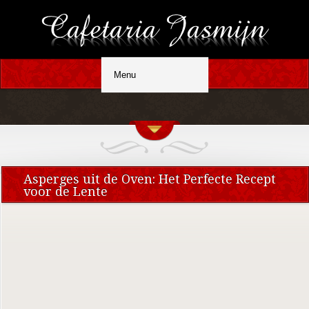
Asperges uit de Oven: Het Perfecte Recept
voor de Lente