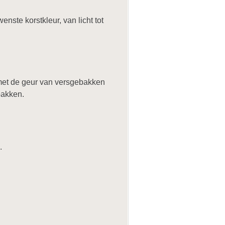
ste korstkleur, van licht tot
t met de geur van versgebakken
bakken.
.