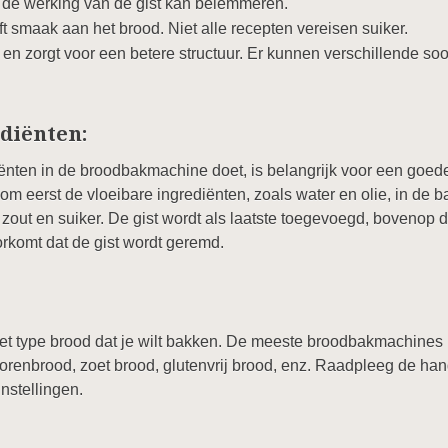
t de werking van de gist kan belemmeren.
t smaak aan het brood. Niet alle recepten vereisen suiker.
en zorgt voor een betere structuur. Er kunnen verschillende soo
diënten:
iënten in de broodbakmachine doet, is belangrijk voor een goe
 eerst de vloeibare ingrediënten, zoals water en olie, in de 
zout en suiker. De gist wordt als laatste toegevoegd, bovenop de
orkomt dat de gist wordt geremd.
het type brood dat je wilt bakken. De meeste broodbakmachines
orenbrood, zoet brood, glutenvrij brood, enz. Raadpleeg de han
nstellingen.