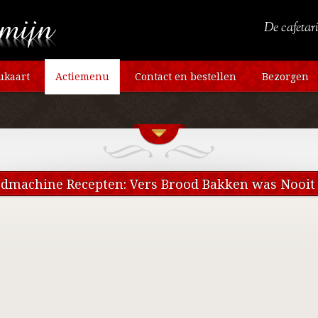
De cafetari
kaart
Actiemenu
Contact en bestellen
Bezorgen
odmachine Recepten: Vers Brood Bakken was Nooit