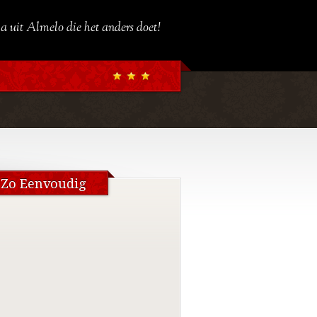
a uit Almelo die het anders doet!
 Zo Eenvoudig