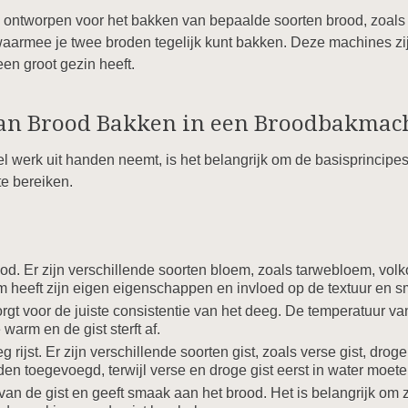
ontworpen voor het bakken van bepaalde soorten brood, zoals ba
armee je twee broden tegelijk kunt bakken. Deze machines zij
een groot gezin heeft.
van Brood Bakken in een Broodbakmac
werk uit handen neemt, is het belangrijk om de basisprincipe
te bereiken.
od. Er zijn verschillende soorten bloem, zoals tarwebloem, vol
m heeft zijn eigen eigenschappen en invloed op de textuur en s
orgt voor de juiste consistentie van het deeg. De temperatuur van
e warm en de gist sterft af.
 rijst. Er zijn verschillende soorten gist, zoals verse gist, droge g
en toegevoegd, terwijl verse en droge gist eerst in water moet
van de gist en geeft smaak aan het brood. Het is belangrijk om zo