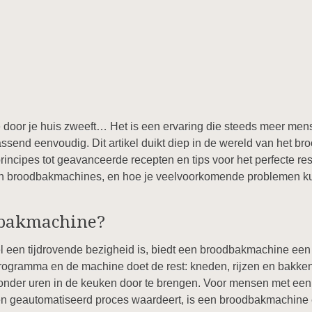
door je huis zweeft… Het is een ervaring die steeds meer mens
send eenvoudig. Dit artikel duikt diep in de wereld van het b
ncipes tot geavanceerde recepten en tips voor het perfecte res
ten broodbakmachines, en hoe je veelvoorkomende problemen k
bakmachine?
 een tijdrovende bezigheid is, biedt een broodbakmachine een h
 programma en de machine doet de rest: kneden, rijzen en bakke
onder uren in de keuken door te brengen. Voor mensen met een d
n geautomatiseerd proces waardeert, is een broodbakmachine e