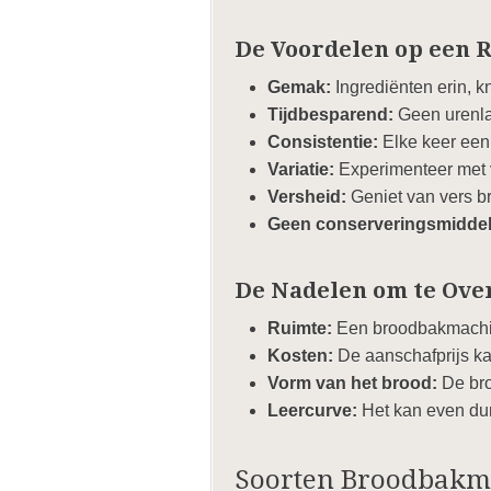
De Voordelen op een R
Gemak:
Ingrediënten erin, k
Tijdbesparend:
Geen urenla
Consistentie:
Elke keer een
Variatie:
Experimenteer met v
Versheid:
Geniet van vers br
Geen conserveringsmiddel
De Nadelen om te Ove
Ruimte:
Een broodbakmachine
Kosten:
De aanschafprijs k
Vorm van het brood:
De bro
Leercurve:
Het kan even dur
Soorten Broodbakm