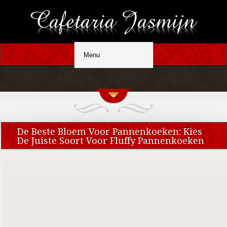
De Beste Bloem Voor Pannenkoeken: Kies
De Juiste Soort Voor Fluffy Pannenkoeken