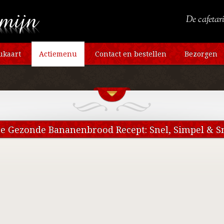
De cafetari
kaart
Actiemenu
Contact en bestellen
Bezorgen
te Gezonde Bananenbrood Recept: Snel, Simpel & S