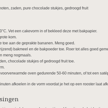
oten, zaden, pure chocolade stukjes, gedroogd fruit
°C. Vet een cakevorm in of bekleed deze met bakpapier.
grote kom.
ze toe aan de geprakte bananen. Meng goed.
rijzend) bakmeel en de bakpoeder toe. Roer tot alles goed gem
 en meng nogmaals.
en, chocolade stukjes of gedroogd fruit toe.
rm.
voorverwarmde oven gedurende 50-60 minuten, of tot een satépr
uten afkoelen in de vorm voordat je het op een rooster laat af
ssingen