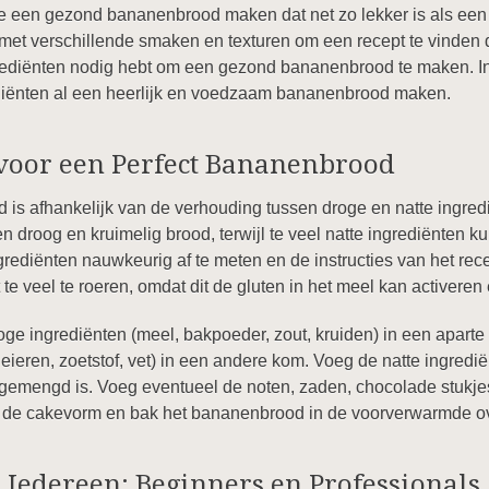
e een gezond bananenbrood maken dat net zo lekker is als een tr
met verschillende smaken en texturen om een recept te vinden d
ngrediënten nodig hebt om een gezond bananenbrood te maken. In
diënten al een heerlijk en voedzaam bananenbrood maken.
 voor een Perfect Bananenbrood
 is afhankelijk van de verhouding tussen droge en natte ingred
n droog en kruimelig brood, terwijl te veel natte ingrediënten 
grediënten nauwkeurig af te meten en de instructies van het rece
te veel te roeren, omdat dit de gluten in het meel kan activeren 
ge ingrediënten (meel, bakpoeder, zout, kruiden) in een apart
eieren, zoetstof, vet) in een andere kom. Voeg de natte ingredi
t gemengd is. Voeg eventueel de noten, zaden, chocolade stukjes
in de cakevorm en bak het bananenbrood in de voorverwarmde o
Iedereen: Beginners en Professionals