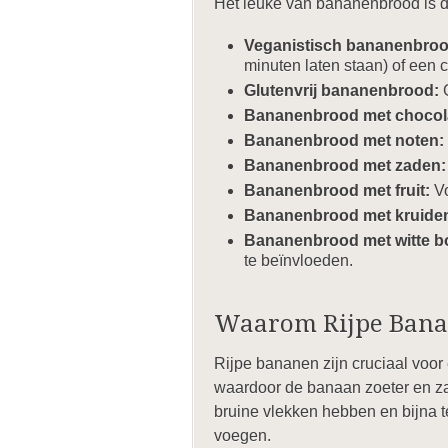
Het leuke van bananenbrood is da
Veganistisch bananenbroo
minuten laten staan) of een 
Glutenvrij bananenbrood:
G
Bananenbrood met chocol
Bananenbrood met noten:
Bananenbrood met zaden:
Bananenbrood met fruit:
Vo
Bananenbrood met kruide
Bananenbrood met witte b
te beïnvloeden.
Waarom Rijpe Banan
Rijpe bananen zijn cruciaal voo
waardoor de banaan zoeter en za
bruine vlekken hebben en bijna te
voegen.