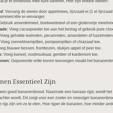
t je er eindeloos mee kunt variëren. Hier zijn enkele ideeën:
d:
Vervang de eieren door appelmoes, lijnzaad-ei (1 el lijnzaa
commerciële ei-vervanger.
ebruik amandelmeel, boekweitmeel of een glutenvrije meelmix
ade:
Voeg cacaopoeder toe aan het beslag of gebruik pure choc
Voeg gehakte walnoten, pecannoten, amandelen of hazelnoten 
Voeg zonnebloempitten, pompoenpitten of chiazaad toe.
eg blauwe bessen, frambozen, stukjes appel of peer toe.
n:
Voeg kaneel, nootmuskaat, gember of kardemom toe.
onen:
Gepureerde witte bonen toevoegen maakt het bananenbro
en Essentieel Zijn
r een goed bananenbrood. Naarmate een banaan rijpt, wordt het 
chter wordt. Dit zorgt voor een zoeter en smeuïger bananenbr
 rijp zijn om zo te eten. Hoe rijper de bananen, hoe minder ander