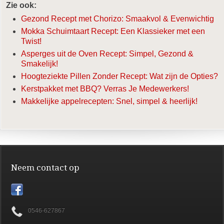
Zie ook:
Gezond Recept met Chorizo: Smaakvol & Evenwichtig
Mokka Schuimtaart Recept: Een Klassieker met een
Twist!
Asperges uit de Oven Recept: Simpel, Gezond &
Smakelijk!
Hoogteziekte Pillen Zonder Recept: Wat zijn de Opties?
Kerstpakket met BBQ? Verras Je Medewerkers!
Makkelijke appelrecepten: Snel, simpel & heerlijk!
Neem contact op
0546-627867