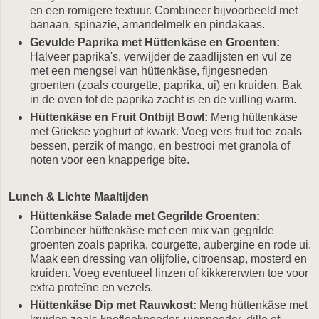
en een romigere textuur. Combineer bijvoorbeeld met
banaan, spinazie, amandelmelk en pindakaas.
Gevulde Paprika met Hüttenkäse en Groenten:
Halveer paprika's, verwijder de zaadlijsten en vul ze
met een mengsel van hüttenkäse, fijngesneden
groenten (zoals courgette, paprika, ui) en kruiden. Bak
in de oven tot de paprika zacht is en de vulling warm.
Hüttenkäse en Fruit Ontbijt Bowl:
Meng hüttenkäse
met Griekse yoghurt of kwark. Voeg vers fruit toe zoals
bessen, perzik of mango, en bestrooi met granola of
noten voor een knapperige bite.
Lunch & Lichte Maaltijden
Hüttenkäse Salade met Gegrilde Groenten:
Combineer hüttenkäse met een mix van gegrilde
groenten zoals paprika, courgette, aubergine en rode ui.
Maak een dressing van olijfolie, citroensap, mosterd en
kruiden. Voeg eventueel linzen of kikkererwten toe voor
extra proteïne en vezels.
Hüttenkäse Dip met Rauwkost:
Meng hüttenkäse met