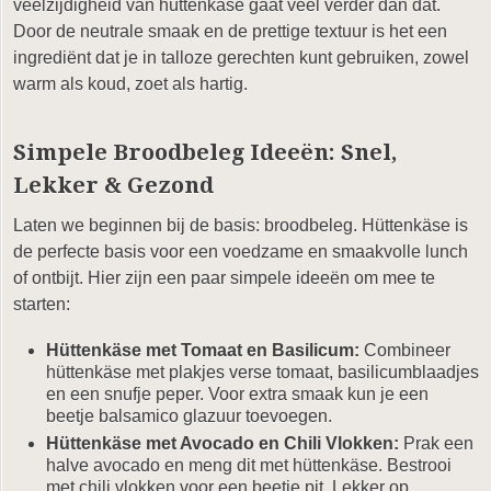
veelzijdigheid van hüttenkäse gaat veel verder dan dat.
Door de neutrale smaak en de prettige textuur is het een
ingrediënt dat je in talloze gerechten kunt gebruiken, zowel
warm als koud, zoet als hartig.
Simpele Broodbeleg Ideeën: Snel,
Lekker & Gezond
Laten we beginnen bij de basis: broodbeleg. Hüttenkäse is
de perfecte basis voor een voedzame en smaakvolle lunch
of ontbijt. Hier zijn een paar simpele ideeën om mee te
starten:
Hüttenkäse met Tomaat en Basilicum:
Combineer
hüttenkäse met plakjes verse tomaat, basilicumblaadjes
en een snufje peper. Voor extra smaak kun je een
beetje balsamico glazuur toevoegen.
Hüttenkäse met Avocado en Chili Vlokken:
Prak een
halve avocado en meng dit met hüttenkäse. Bestrooi
met chili vlokken voor een beetje pit. Lekker op