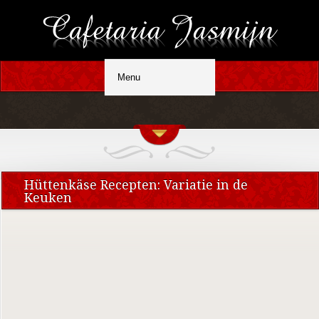
Hüttenkäse Recepten: Variatie in de
Keuken