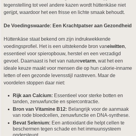
tegenstelling tot veel andere kazen wordt hüttenkäse niet
gerijpt, waardoor het een frisse en lichte smaak behoudt.
De Voedingswaarde: Een Krachtpatser aan Gezondheid
Hüttenkäse staat bekend om zijn indrukwekkende
voedingsprofiel. Het is een uitstekende bron van
eiwitten
,
essentieel voor spieropbouw, herstel en een verzadigd
gevoel. Daarnaast is het van nature
vetarm
, wat het een
ideale keuze maakt voor mensen die op hun calorie-inname
letten of een gezonde levensstijl nastreven. Maar de
voordelen stoppen daar niet:
Rijk aan Calcium:
Essentieel voor sterke botten en
tanden, zenuwfunctie en spiercontractie.
Bron van Vitamine B12:
Belangrijk voor de aanmaak
van rode bloedcellen, zenuwfunctie en DNA-synthese.
Bevat Selenium:
Een antioxidant die helpt cellen te
beschermen tegen schade en het immuunsysteem
ondersteunt.