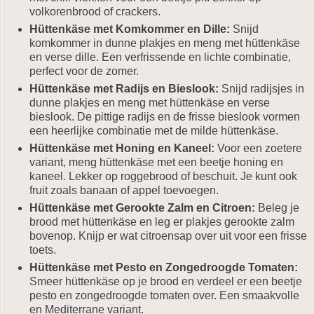
volkorenbrood of crackers.
Hüttenkäse met Komkommer en Dille:
Snijd
komkommer in dunne plakjes en meng met hüttenkäse
en verse dille. Een verfrissende en lichte combinatie,
perfect voor de zomer.
Hüttenkäse met Radijs en Bieslook:
Snijd radijsjes in
dunne plakjes en meng met hüttenkäse en verse
bieslook. De pittige radijs en de frisse bieslook vormen
een heerlijke combinatie met de milde hüttenkäse.
Hüttenkäse met Honing en Kaneel:
Voor een zoetere
variant, meng hüttenkäse met een beetje honing en
kaneel. Lekker op roggebrood of beschuit. Je kunt ook
fruit zoals banaan of appel toevoegen.
Hüttenkäse met Gerookte Zalm en Citroen:
Beleg je
brood met hüttenkäse en leg er plakjes gerookte zalm
bovenop. Knijp er wat citroensap over uit voor een frisse
toets.
Hüttenkäse met Pesto en Zongedroogde Tomaten:
Smeer hüttenkäse op je brood en verdeel er een beetje
pesto en zongedroogde tomaten over. Een smaakvolle
en Mediterrane variant.