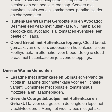
kruiden zoals knoflookpoeder, uienpoeder, dille of
bieslook en een beetje citroensap. Serveer met
rauwkost zoals wortels, komkommer, paprika, selderij
en cherrytomaten.
Hüttenkäse Wrap met Gerookte Kip en Avocado:
Besmeer een wrap met hüttenkäse. Vul met plakjes
gerookte kip, avocado, sla, tomaat en eventueel een
beetje chilisaus.
Cloud Bread met Hüttenkäse topping:
Cloud bread,
gemaakt van eiwitten, eidooiers en hüttenkäse, is een
koolhydraatarm alternatief voor brood. Beleg je cloud
bread met hüttenkäse en je favoriete toppings.
Diner & Warme Gerechten
Lasagne met Hüttenkäse en Spinazie:
Vervang de
ricotta in lasagne door hüttenkäse voor een lichtere
variant. Combineer met spinazie, tomatensaus,
mozzarella en lasagnebladen.
Gevulde Courgettebootjes met Hüttenkäse en
Gehakt:
Halveer courgettes in de lengte en lepel het
vruchtvlees eruit. Meng het vruchtvlees met gehakt,