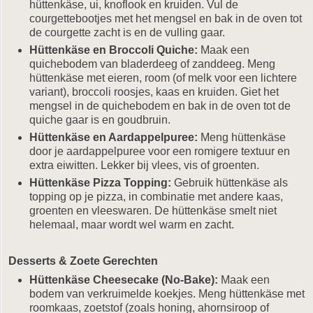
hüttenkäse, ui, knoflook en kruiden. Vul de
courgettebootjes met het mengsel en bak in de oven tot
de courgette zacht is en de vulling gaar.
Hüttenkäse en Broccoli Quiche:
Maak een
quichebodem van bladerdeeg of zanddeeg. Meng
hüttenkäse met eieren, room (of melk voor een lichtere
variant), broccoli roosjes, kaas en kruiden. Giet het
mengsel in de quichebodem en bak in de oven tot de
quiche gaar is en goudbruin.
Hüttenkäse en Aardappelpuree:
Meng hüttenkäse
door je aardappelpuree voor een romigere textuur en
extra eiwitten. Lekker bij vlees, vis of groenten.
Hüttenkäse Pizza Topping:
Gebruik hüttenkäse als
topping op je pizza, in combinatie met andere kaas,
groenten en vleeswaren. De hüttenkäse smelt niet
helemaal, maar wordt wel warm en zacht.
Desserts & Zoete Gerechten
Hüttenkäse Cheesecake (No-Bake):
Maak een
bodem van verkruimelde koekjes. Meng hüttenkäse met
roomkaas, zoetstof (zoals honing, ahornsiroop of