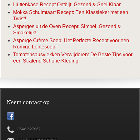
Hüttenkäse Recept Ontbijt: Gezond & Snel Klaar
Mokka Schuimtaart Recept: Een Klassieker met een
Twist!
Asperges uit de Oven Recept: Simpel, Gezond &
Smakelijk!
Asperge Crème Soep: Het Perfecte Recept voor een
Romige Lentesoep!
Tomatensausvlekken Verwijderen: De Beste Tips voor
een Stralend Schone Kleding
Neem contact op
0546-627867
info@cafetariajasmijn.nl