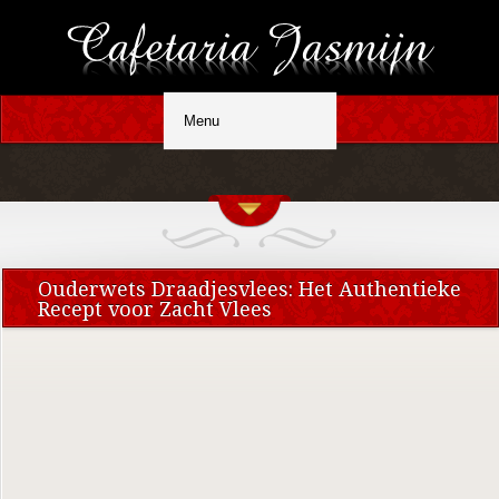
Ouderwets Draadjesvlees: Het Authentieke
Recept voor Zacht Vlees