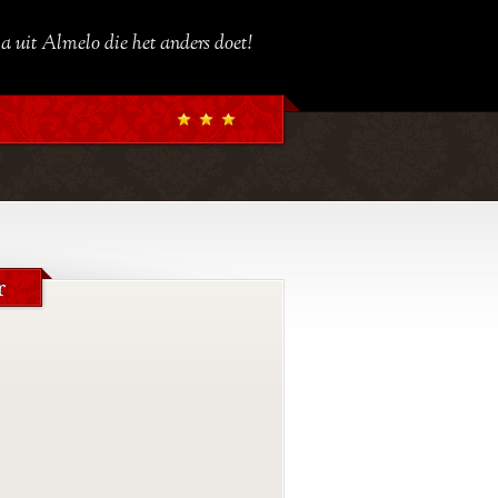
a uit Almelo die het anders doet!
r