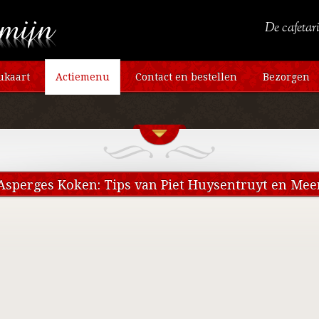
De cafetari
kaart
Actiemenu
Contact en bestellen
Bezorgen
Asperges Koken: Tips van Piet Huysentruyt en Mee