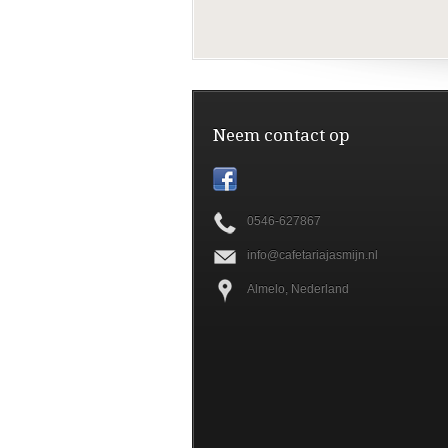
Neem contact op
0546-627867
info@cafetariajasmijn.nl
Almelo, Nederland