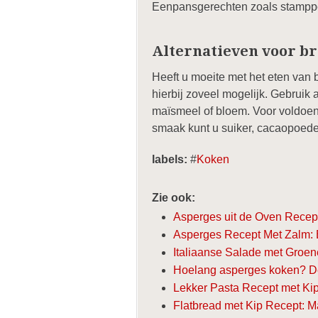
Eenpansgerechten zoals stamppot
Alternatieven voor b
Heeft u moeite met het eten van b
hierbij zoveel mogelijk. Gebruik
maïsmeel of bloem. Voor voldoen
smaak kunt u suiker, cacaopoeder
labels:
#
Koken
Zie ook:
Asperges uit de Oven Recept
Asperges Recept Met Zalm: 
Italiaanse Salade met Groe
Hoelang asperges koken? De 
Lekker Pasta Recept met Kip
Flatbread met Kip Recept: Ma